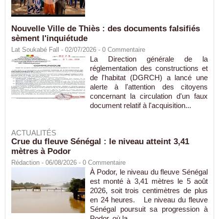
Nouvelle Ville de Thiès : des documents falsifiés
sèment l'inquiétude
Lat Soukabé Fall - 02/07/2026 -
0
Commentaire
La Direction générale de la
réglementation des constructions et
de l'habitat (DGRCH) a lancé une
alerte à l'attention des citoyens
concernant la circulation d'un faux
document relatif à l'acquisition...
ACTUALITÉS
Crue du fleuve Sénégal : le niveau atteint 3,41
mètres à Podor
Rédaction
- 06/08/2026 -
0
Commentaire
À Podor, le niveau du fleuve Sénégal
est monté à 3,41 mètres le 5 août
2026, soit trois centimètres de plus
en 24 heures. Le niveau du fleuve
Sénégal poursuit sa progression à
Podor, où la...