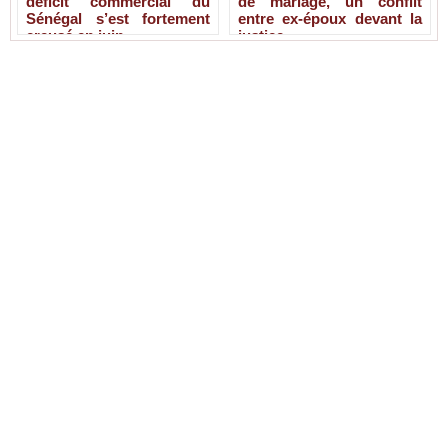
déficit commercial du
de mariage, un conflit
Sénégal s’est fortement
entre ex-époux devant la
creusé en juin
justice