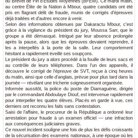
du Brevet de Fin d'Études Moyennes (BFEM). Ce mardi matin,
au centre Élite de la Nation à Mbour, quatre candidats ont été
pris en flagrant délit de fraude, munis de corrigés d’épreuves
déjà traitées et d’autres encore à venir.
Selon des informations obtenues par Dakaractu Mbour, c’est
grâce à la vigilance du président du jury, Moussa Sarr, que le
groupe a été démasqué. Intrigué par leur absence prolongée
après la pause, alors que les épreuves devaient reprendre, il
les a interpellés à la porte de la salle. Leur comportement
hésitant a rapidement éveillé ses soupçons.
Le président du jury a alors procédé à la fouille de leurs sacs et
au contrôle de leurs téléphones. Dans l’un des appareils, il
découvre le corrigé de l’épreuve de SVT, reçue à cinq heures
du matin, ainsi que celle d’anglais, prévue pour plus tard dans la
journée — révélant une tricherie soigneusement organisée.
Informée aussitôt, la police du poste de Diamaguène, dirigée
par le commandant Abdoulaye Diouf, est intervenue rapidement
pour interpeller les quatre élèves. Placés en garde à vue, ces
derniers ont reconnu les faits sans contestation.
Saisi de l’affaire, le procureur de la République a ordonné leur
arrestation pour fraude à un examen officiel — une infraction
aux conséquences judiciaires graves.
Ce nouvel incident souligne une fois de plus les défis croissants
de la sécurisation des examens nationaux, à une époque où les