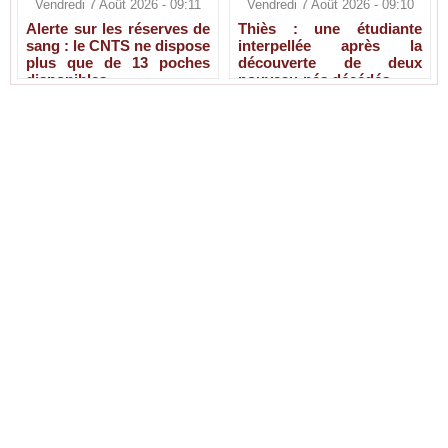
Vendredi 7 Août 2026 - 09:11
Vendredi 7 Août 2026 - 09:10
Alerte sur les réserves de
Thiès : une étudiante
sang : le CNTS ne dispose
interpellée après la
plus que de 13 poches
découverte de deux
disponibles
nouveau-nés décédés