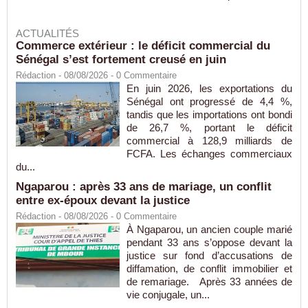
ACTUALITÉS
Commerce extérieur : le déficit commercial du
Sénégal s’est fortement creusé en juin
Rédaction
- 08/08/2026 -
0
Commentaire
En juin 2026, les exportations du
Sénégal ont progressé de 4,4 %,
tandis que les importations ont bondi
de 26,7 %, portant le déficit
commercial à 128,9 milliards de
FCFA. Les échanges commerciaux
du...
Ngaparou : après 33 ans de mariage, un conflit
entre ex-époux devant la justice
Rédaction
- 08/08/2026 -
0
Commentaire
À Ngaparou, un ancien couple marié
pendant 33 ans s’oppose devant la
justice sur fond d’accusations de
diffamation, de conflit immobilier et
de remariage. Après 33 années de
vie conjugale, un...