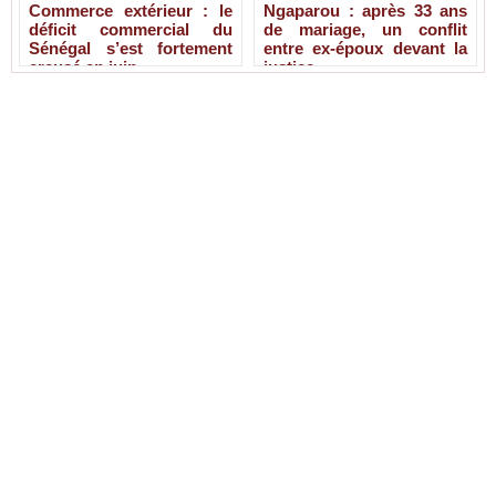
Commerce extérieur : le
Ngaparou : après 33 ans
déficit commercial du
de mariage, un conflit
Sénégal s’est fortement
entre ex-époux devant la
creusé en juin
justice