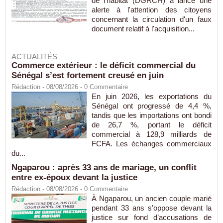
de l'habitat (DGRCH) a lancé une
alerte à l'attention des citoyens
concernant la circulation d'un faux
document relatif à l'acquisition...
ACTUALITÉS
Commerce extérieur : le déficit commercial du
Sénégal s’est fortement creusé en juin
Rédaction
- 08/08/2026 -
0
Commentaire
En juin 2026, les exportations du
Sénégal ont progressé de 4,4 %,
tandis que les importations ont bondi
de 26,7 %, portant le déficit
commercial à 128,9 milliards de
FCFA. Les échanges commerciaux
du...
Ngaparou : après 33 ans de mariage, un conflit
entre ex-époux devant la justice
Rédaction
- 08/08/2026 -
0
Commentaire
À Ngaparou, un ancien couple marié
pendant 33 ans s’oppose devant la
justice sur fond d’accusations de