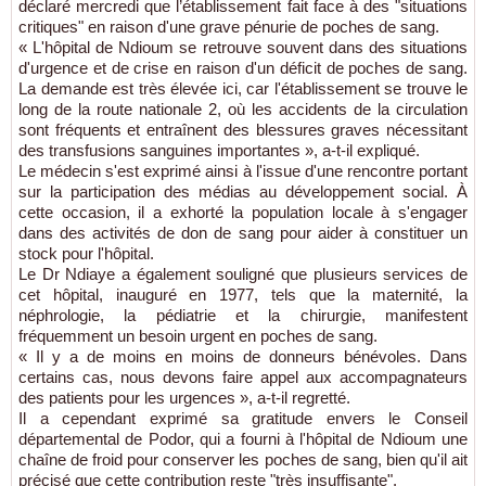
déclaré mercredi que l’établissement fait face à des "situations
critiques" en raison d'une grave pénurie de poches de sang.
« L'hôpital de Ndioum se retrouve souvent dans des situations
d'urgence et de crise en raison d'un déficit de poches de sang.
La demande est très élevée ici, car l'établissement se trouve le
long de la route nationale 2, où les accidents de la circulation
sont fréquents et entraînent des blessures graves nécessitant
des transfusions sanguines importantes », a-t-il expliqué.
Le médecin s'est exprimé ainsi à l'issue d'une rencontre portant
sur la participation des médias au développement social. À
cette occasion, il a exhorté la population locale à s'engager
dans des activités de don de sang pour aider à constituer un
stock pour l'hôpital.
Le Dr Ndiaye a également souligné que plusieurs services de
cet hôpital, inauguré en 1977, tels que la maternité, la
néphrologie, la pédiatrie et la chirurgie, manifestent
fréquemment un besoin urgent en poches de sang.
« Il y a de moins en moins de donneurs bénévoles. Dans
certains cas, nous devons faire appel aux accompagnateurs
des patients pour les urgences », a-t-il regretté.
Il a cependant exprimé sa gratitude envers le Conseil
départemental de Podor, qui a fourni à l'hôpital de Ndioum une
chaîne de froid pour conserver les poches de sang, bien qu'il ait
précisé que cette contribution reste "très insuffisante".