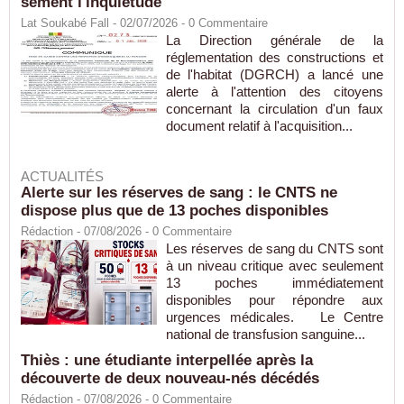
sèment l'inquiétude
Lat Soukabé Fall - 02/07/2026 -
0
Commentaire
La Direction générale de la
réglementation des constructions et
de l'habitat (DGRCH) a lancé une
alerte à l'attention des citoyens
concernant la circulation d'un faux
document relatif à l'acquisition...
ACTUALITÉS
Alerte sur les réserves de sang : le CNTS ne
dispose plus que de 13 poches disponibles
Rédaction
- 07/08/2026 -
0
Commentaire
Les réserves de sang du CNTS sont
à un niveau critique avec seulement
13 poches immédiatement
disponibles pour répondre aux
urgences médicales. Le Centre
national de transfusion sanguine...
Thiès : une étudiante interpellée après la
découverte de deux nouveau-nés décédés
Rédaction
- 07/08/2026 -
0
Commentaire