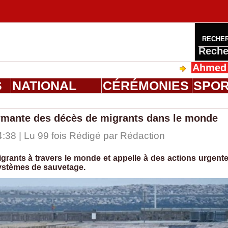
RECHE
Reche
Ahmed Saloum D
S
NATIONAL
CÉRÉMONIES
SPO
armante des décès de migrants dans le monde
:38 | Lu 99 fois Rédigé par
Rédaction
grants à travers le monde et appelle à des actions urgent
 systèmes de sauvetage.