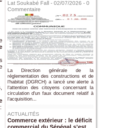
Lat Soukabé Fall - 02/07/2026 -
0
Commentaire
e
e
s
e
La Direction générale de la
réglementation des constructions et de
l'habitat (DGRCH) a lancé une alerte à
s
,
l'attention des citoyens concernant la
circulation d'un faux document relatif à
l'acquisition...
e
:
ACTUALITÉS
Commerce extérieur : le déficit
commercial du Sénégal s’est