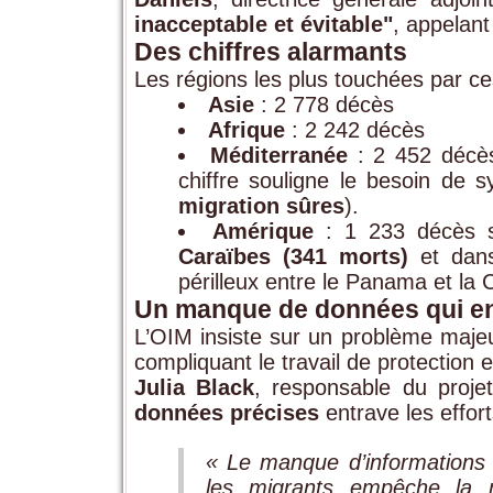
inacceptable et évitable"
, appelan
Des chiffres alarmants
Les régions les plus touchées par ce
Asie
: 2 778 décès
Afrique
: 2 242 décès
Méditerranée
: 2 452 décès
chiffre souligne le besoin de
migration sûres
).
Amérique
: 1 233 décès s
Caraïbes (341 morts)
et dan
périlleux entre le Panama et la 
Un manque de données qui en
L’OIM insiste sur un problème maje
compliquant le travail de protection 
Julia Black
, responsable du proj
données précises
entrave les effort
« Le manque d’informations 
les migrants empêche la