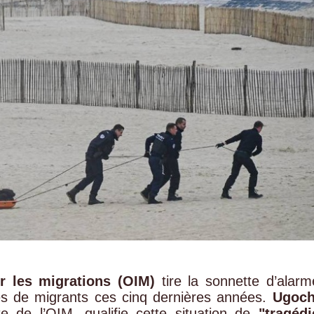
r les migrations (OIM)
tire la sonnette d’alarm
ès de migrants ces cinq dernières années.
Ugoch
nte de l’OIM, qualifie cette situation de
"tragédi