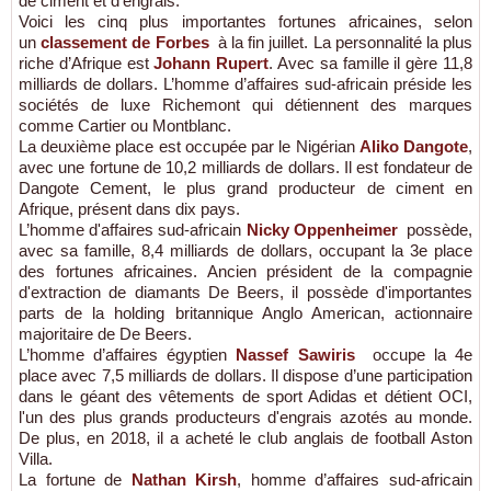
de ciment et d’engrais.
Voici les cinq plus importantes fortunes africaines, selon
un
classement de Forbes
à la fin juillet. La personnalité la plus
riche d’Afrique est
Johann Rupert
. Avec sa famille il gère 11,8
milliards de dollars. L’homme d’affaires sud-africain préside les
sociétés de luxe Richemont qui détiennent des marques
comme Cartier ou Montblanc.
La deuxième place est occupée par le Nigérian
Aliko Dangote
,
avec une fortune de 10,2 milliards de dollars. Il est fondateur de
Dangote Cement, le plus grand producteur de ciment en
Afrique, présent dans dix pays.
L’homme d'affaires sud-africain
Nicky Oppenheimer
possède,
avec sa famille, 8,4 milliards de dollars, occupant la 3e place
des fortunes africaines. Ancien président de la compagnie
d'extraction de diamants De Beers, il possède d'importantes
parts de la holding britannique Anglo American, actionnaire
majoritaire de De Beers.
L’homme d’affaires égyptien
Nassef Sawiris
occupe la 4e
place avec 7,5 milliards de dollars. Il dispose d’une participation
dans le géant des vêtements de sport Adidas et détient OCI,
l'un des plus grands producteurs d'engrais azotés au monde.
De plus, en 2018, il a acheté le club anglais de football Aston
Villa.
La fortune de
Nathan Kirsh
, homme d’affaires sud-africain