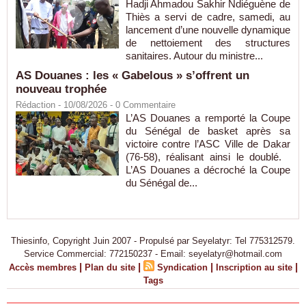
Hadji Ahmadou Sakhir Ndiéguène de
Thiès a servi de cadre, samedi, au
lancement d’une nouvelle dynamique
de nettoiement des structures
sanitaires. Autour du ministre...
AS Douanes : les « Gabelous » s’offrent un
nouveau trophée
Rédaction
- 10/08/2026 -
0
Commentaire
L’AS Douanes a remporté la Coupe
du Sénégal de basket après sa
victoire contre l’ASC Ville de Dakar
(76-58), réalisant ainsi le doublé.
L’AS Douanes a décroché la Coupe
du Sénégal de...
Thiesinfo, Copyright Juin 2007 - Propulsé par Seyelatyr: Tel 775312579.
Service Commercial: 772150237 - Email: seyelatyr@hotmail.com
|
|
|
|
Accès membres
Plan du site
Syndication
Inscription au site
Tags