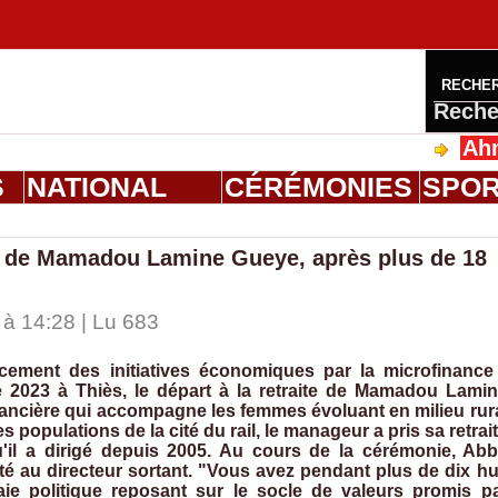
RECHE
Reche
Ahmed Sal
S
NATIONAL
CÉRÉMONIES
SPO
rt de Mamadou Lamine Gueye, après plus de 18
à 14:28 | Lu 683
ement des initiatives économiques par la microfinance
e 2023 à Thiès, le départ à la retraite de Mamadou Lami
financière qui accompagne les femmes évoluant en milieu rur
s populations de la cité du rail, le manageur a pris sa retrai
qu'il a dirigé depuis 2005. Au cours de la cérémonie, Ab
au directeur sortant. "Vous avez pendant plus de dix hu
ie politique reposant sur le socle de valeurs promis p