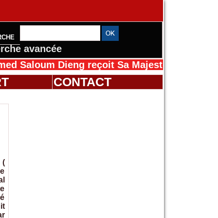
RCHE
rche avancée
oum Dieng reçoit Sa Majesté Mansah Cissé au
RT
CONTACT
 (
ne
al
te
bé
it
ar