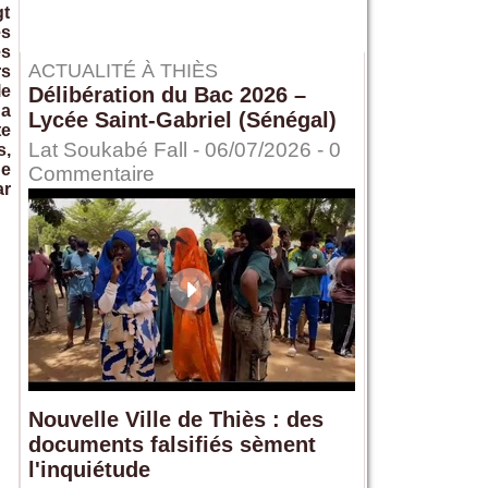
gt
es
es
ACTUALITÉ À THIÈS
rs
le
Délibération du Bac 2026 –
 a
Lycée Saint-Gabriel (Sénégal)
te
Lat Soukabé Fall - 06/07/2026 -
0
s,
de
Commentaire
ar
Nouvelle Ville de Thiès : des
documents falsifiés sèment
l'inquiétude