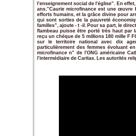
l'enseignement social de l'église". En effe
ans."Caurie microfinance est une œuvre hu
efforts humains, et la grâce divine pour ar
qui sont sorties de la pauvreté économiq
familles", ajoute - t -il. Pour sa part, le 
flambeau puisse être porté très haut par la
reçu un chèque de 5 millions 180 mille F F
sur le territoire national avec dix a
particulièrement des femmes évoluant en 
microfinance n" de l'ONG américaine Cath
l'intermédiaire de Caritas. Les autorités re