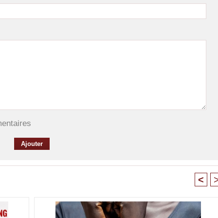
mentaires
<