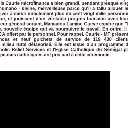
t, la Caurie microfinance a bien grandi, pendant presque vin
mano - divine, merveilleuse parce qu'il a fallu allouer l
river à servir directement plus de cent vingt mille personn
ue, et jouissent d'un véritable progrès humains avec leu
directeur général sortant, Mamadou Lamine Gueye espère que "
 nouvelle équipe qui va poursuivre le travail. En outre, il
CA offert par le personnel. Pour rappel, Caurie - MF présen
gences et neuf guichets de service de 119 430 client
milieu rural défavorisé. Elle est issue d'un programme 
olic Relief Services et l'Eglise Catholique du Sénégal p
ligieuses catholiques ont pris part à cette cérémonie.