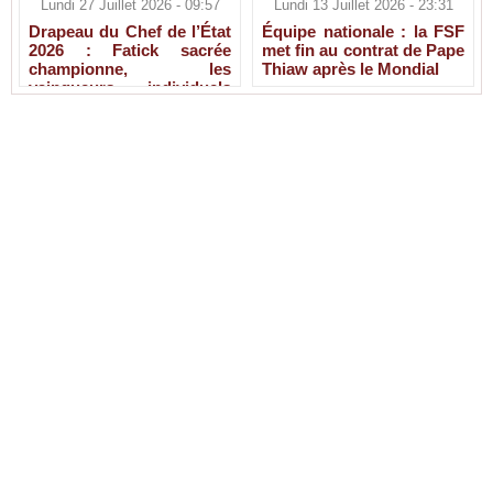
Lundi 27 Juillet 2026 - 09:57
Lundi 13 Juillet 2026 - 23:31
Drapeau du Chef de l’État
Équipe nationale : la FSF
2026 : Fatick sacrée
met fin au contrat de Pape
championne, les
Thiaw après le Mondial
vainqueurs individuels
connus