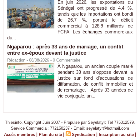
En juin 2026, les exportations du
Sénégal ont progressé de 4,4 %,
tandis que les importations ont bondi
de 26,7 %, portant le déficit
commercial à 128,9 milliards de
FCFA. Les échanges commerciaux
du...
Ngaparou : après 33 ans de mariage, un conflit
entre ex-époux devant la justice
Rédaction
- 08/08/2026 -
0
Commentaire
À Ngaparou, un ancien couple marié
pendant 33 ans s’oppose devant la
justice sur fond d’accusations de
diffamation, de conflit immobilier et
de remariage. Après 33 années de
vie conjugale, un...
Thiesinfo, Copyright Juin 2007 - Propulsé par Seyelatyr: Tel 775312579.
Service Commercial: 772150237 - Email: seyelatyr@hotmail.com
|
|
|
|
Accès membres
Plan du site
Syndication
Inscription au site