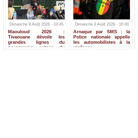
Dimanche 9 Août 2026 - 10:45
Dimanche 9 Août 2026 - 10:40
Maouloud 2026 :
Arnaque par SMS : la
Tivaouane dévoile les
Police nationale appelle
grandes lignes du
les automobilistes à la
programme autour du
vigilance
Tawhid