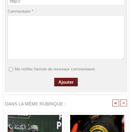
Commentaire * :
Me notifier l'arrivée de nouveaux commentaires
<
>
DANS LA MÊME RUBRIQUE :