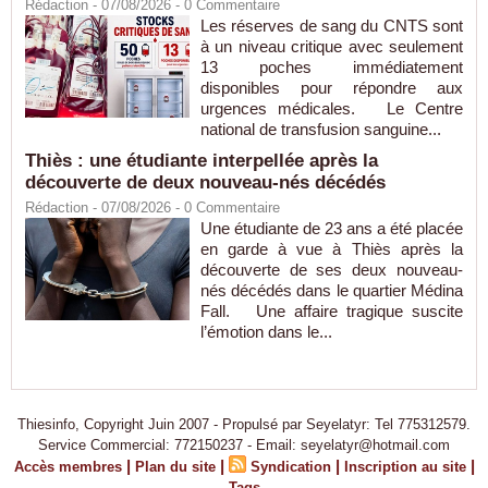
Rédaction
- 07/08/2026 -
0
Commentaire
Les réserves de sang du CNTS sont
à un niveau critique avec seulement
13 poches immédiatement
disponibles pour répondre aux
urgences médicales. Le Centre
national de transfusion sanguine...
Thiès : une étudiante interpellée après la
découverte de deux nouveau-nés décédés
Rédaction
- 07/08/2026 -
0
Commentaire
Une étudiante de 23 ans a été placée
en garde à vue à Thiès après la
découverte de ses deux nouveau-
nés décédés dans le quartier Médina
Fall. Une affaire tragique suscite
l’émotion dans le...
Thiesinfo, Copyright Juin 2007 - Propulsé par Seyelatyr: Tel 775312579.
Service Commercial: 772150237 - Email: seyelatyr@hotmail.com
|
|
|
|
Accès membres
Plan du site
Syndication
Inscription au site
Tags