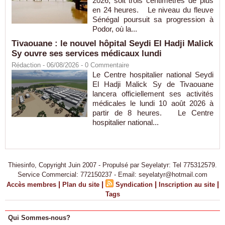
2026, soit trois centimètres de plus
en 24 heures. Le niveau du fleuve
Sénégal poursuit sa progression à
Podor, où la...
Tivaouane : le nouvel hôpital Seydi El Hadji Malick
Sy ouvre ses services médicaux lundi
Rédaction
- 06/08/2026 -
0
Commentaire
Le Centre hospitalier national Seydi
El Hadji Malick Sy de Tivaouane
lancera officiellement ses activités
médicales le lundi 10 août 2026 à
partir de 8 heures. Le Centre
hospitalier national...
Thiesinfo, Copyright Juin 2007 - Propulsé par Seyelatyr: Tel 775312579.
Service Commercial: 772150237 - Email: seyelatyr@hotmail.com
|
|
|
|
Accès membres
Plan du site
Syndication
Inscription au site
Tags
Qui Sommes-nous?