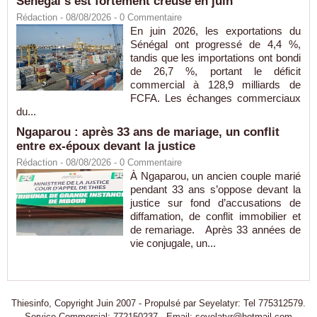
Sénégal s’est fortement creusé en juin
Rédaction
- 08/08/2026 -
0
Commentaire
En juin 2026, les exportations du
Sénégal ont progressé de 4,4 %,
tandis que les importations ont bondi
de 26,7 %, portant le déficit
commercial à 128,9 milliards de
FCFA. Les échanges commerciaux
du...
Ngaparou : après 33 ans de mariage, un conflit
entre ex-époux devant la justice
Rédaction
- 08/08/2026 -
0
Commentaire
À Ngaparou, un ancien couple marié
pendant 33 ans s’oppose devant la
justice sur fond d’accusations de
diffamation, de conflit immobilier et
de remariage. Après 33 années de
vie conjugale, un...
Thiesinfo, Copyright Juin 2007 - Propulsé par Seyelatyr: Tel 775312579.
Service Commercial: 772150237 - Email: seyelatyr@hotmail.com