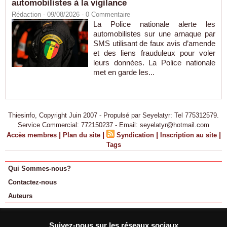
automobilistes à la vigilance
Rédaction
- 09/08/2026 -
0
Commentaire
La Police nationale alerte les
automobilistes sur une arnaque par
SMS utilisant de faux avis d’amende
et des liens frauduleux pour voler
leurs données. La Police nationale
met en garde les...
Thiesinfo, Copyright Juin 2007 - Propulsé par Seyelatyr: Tel 775312579.
Service Commercial: 772150237 - Email: seyelatyr@hotmail.com
|
|
|
|
Accès membres
Plan du site
Syndication
Inscription au site
Tags
Qui Sommes-nous?
Contactez-nous
Auteurs
Suivez-nous sur les réseaux sociaux