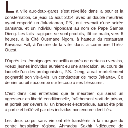
L
a ville aux-deux-gares s'est réveillée dans la peur et la
consternation, ce jeudi 15 août 2014, avec un double meurtres
ayant emporté un Jakartaman, P.S., qui revenait d'une soirée
dansante, et un individu répondant au nom de Pape Samba
Dieng. Les faits tragiques se sont produits, tôt ce matin, vers 6
heures, à la Cité Ousmane Ngom, à hauteur du restaurant
Kawsara Fall, à l'entrée de la ville, dans la commune Thiès-
Ouest.
D'après les témoignages recueillis auprès de certains riverains,
«deux jeunes individus auraient eu une altercation, au cours de
laquelle l'un des protagonistes, P.S. Dieng, aurait mortellement
poignardé son vis-à-vis, un conducteur de moto Jakarta». Ce
dernier aurait succombé sur le coup à ses blessures.
C'est dans ces entrefaites que le meurtrier, qui serait un
agresseur en liberté conditionnelle, fraîchement sorti de prison,
et portait par devers lui un bracelet électronique, aurait été pris
à partie et brûlé vif par des individus non encore identifiés.
Les deux corps sans vie ont été transférés à la morgue du
centre hospitalier régional Ahmadou Sakhir Ndiéguene de