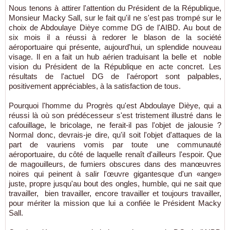
Nous tenons à attirer l'attention du Président de la République,
Monsieur Macky Sall, sur le fait qu'il ne s'est pas trompé sur le
choix de Abdoulaye Dièye comme DG de l'AIBD. Au bout de
six mois il a réussi à redorer le blason de la société
aéroportuaire qui présente, aujourd'hui, un splendide nouveau
visage. Il en a fait un hub aérien traduisant la belle et noble
vision du Président de la République en acte concret. Les
résultats de l'actuel DG de l'aéroport sont palpables,
positivement appréciables, à la satisfaction de tous.
Pourquoi l'homme du Progrès qu'est Abdoulaye Dièye, qui a
réussi là où son prédécesseur s'est tristement illustré dans le
cafouillage, le bricolage, ne ferait-il pas l'objet de jalousie ?
Normal donc, devrais-je dire, qu'il soit l'objet d'attaques de la
part de vauriens vomis par toute une communauté
aéroportuaire, du côté de laquelle renaît d'ailleurs l'espoir. Que
de magouilleurs, de fumiers obscures dans des manœuvres
noires qui peinent à salir l'œuvre gigantesque d'un «ange»
juste, propre jusqu'au bout des ongles, humble, qui ne sait que
travailler, bien travailler, encore travailler et toujours travailler,
pour mériter la mission que lui a confiée le Président Macky
Sall.