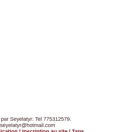
 par Seyelatyr: Tel 775312579.
 seyelatyr@hotmail.com
ication
|
Inscription au site
|
Tags