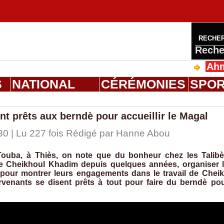
RECHE
Reche
Ahmed Sal
S
NATIONAL
CÉRÉMONIES
SPO
ent prêts aux berndè pour accueillir le Magal
0 | Lu 227 fois Rédigé par
Hanne Abou
Touba, à Thiès, on note que du bonheur chez les Talib
e Cheikhoul Khadim depuis quelques années, organiser 
, pour montrer leurs engagements dans le travail de Chei
venants se disent prêts à tout pour faire du berndè po