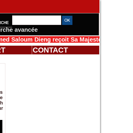
RCHE
rche avancée
oum Dieng reçoit Sa Majesté Mansah Cissé au
RT
CONTACT
ès
le
kh
ur