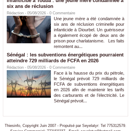
Infanticide à Touba : une jeune mère condamnée à
six ans de réclusion
Rédaction
- 05/08/2026 -
0
Commentaire
Une jeune mère a été condamnée à
six ans de réclusion criminelle pour
infanticide à Diourbel. Un guérisseur
a également écopé de deux ans de
prison pour charlatanisme. Les faits
remontent au...
Sénégal : les subventions énergétiques pourraient
atteindre 729 milliards de FCFA en 2026
Rédaction
- 05/08/2026 -
0
Commentaire
Face à la hausse du prix du pétrole,
le Sénégal prévoit 729 milliards de
FCFA de subventions énergétiques
en 2026 afin de maintenir les tarifs
des carburants et de l’électricité. Le
Sénégal prévoit...
Thiesinfo, Copyright Juin 2007 - Propulsé par Seyelatyr: Tel 775312579.