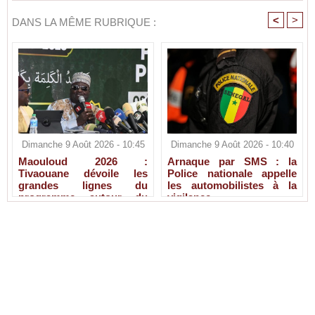
<
>
DANS LA MÊME RUBRIQUE :
Dimanche 9 Août 2026 - 10:45
Dimanche 9 Août 2026 - 10:40
Maouloud 2026 :
Arnaque par SMS : la
Tivaouane dévoile les
Police nationale appelle
grandes lignes du
les automobilistes à la
programme autour du
vigilance
Tawhid