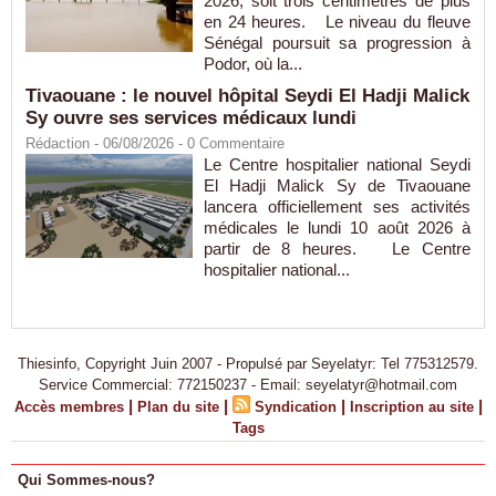
2026, soit trois centimètres de plus
en 24 heures. Le niveau du fleuve
Sénégal poursuit sa progression à
Podor, où la...
Tivaouane : le nouvel hôpital Seydi El Hadji Malick
Sy ouvre ses services médicaux lundi
Rédaction
- 06/08/2026 -
0
Commentaire
Le Centre hospitalier national Seydi
El Hadji Malick Sy de Tivaouane
lancera officiellement ses activités
médicales le lundi 10 août 2026 à
partir de 8 heures. Le Centre
hospitalier national...
Thiesinfo, Copyright Juin 2007 - Propulsé par Seyelatyr: Tel 775312579.
Service Commercial: 772150237 - Email: seyelatyr@hotmail.com
|
|
|
|
Accès membres
Plan du site
Syndication
Inscription au site
Tags
Qui Sommes-nous?