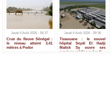
Jeudi 6 Août 2026 - 09:37
Jeudi 6 Août 2026 - 09:36
Crue du fleuve Sénégal :
Tivaouane : le nouvel
le niveau atteint 3,41
hôpital Seydi El Hadji
mètres à Podor
Malick Sy ouvre ses
services médicaux lundi