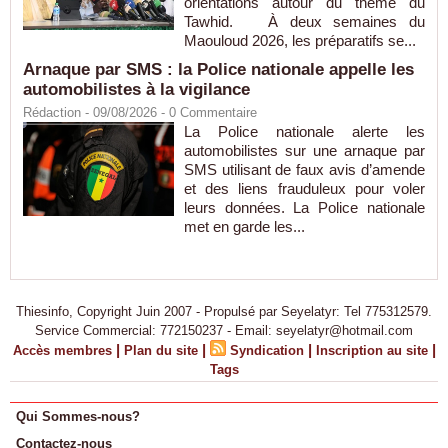
orientations autour du thème du
Tawhid. À deux semaines du
Maouloud 2026, les préparatifs se...
Arnaque par SMS : la Police nationale appelle les
automobilistes à la vigilance
Rédaction
- 09/08/2026 -
0
Commentaire
La Police nationale alerte les
automobilistes sur une arnaque par
SMS utilisant de faux avis d’amende
et des liens frauduleux pour voler
leurs données. La Police nationale
met en garde les...
Thiesinfo, Copyright Juin 2007 - Propulsé par Seyelatyr: Tel 775312579.
Service Commercial: 772150237 - Email: seyelatyr@hotmail.com
|
|
|
|
Accès membres
Plan du site
Syndication
Inscription au site
Tags
Qui Sommes-nous?
Contactez-nous