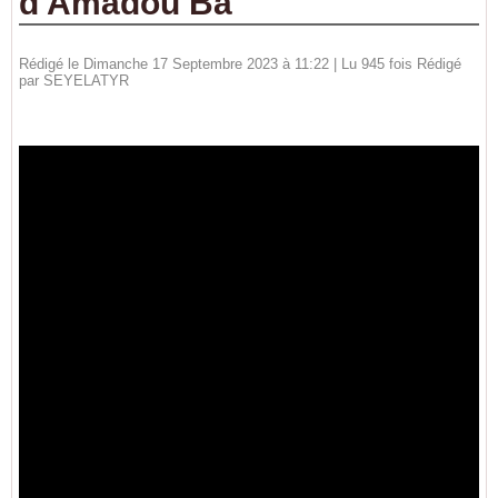
d'Amadou Ba
Rédigé le Dimanche 17 Septembre 2023 à 11:22 | Lu 945 fois Rédigé
par
SEYELATYR