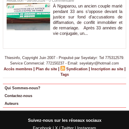
Rédaction
- 08/08/2026 -
0
Commentaire
À Ngaparou, un ancien couple marié
pendant 33 ans s’oppose devant la
justice sur fond d’accusations de
diffamation, de conflit immobilier et
de remariage. Après 33 années de
vie conjugale, un...
Thiesinfo, Copyright Juin 2007 - Propulsé par Seyelatyr: Tel 775312579.
Service Commercial: 772150237 - Email: seyelatyr@hotmail.com
|
|
|
|
Accès membres
Plan du site
Syndication
Inscription au site
Tags
Qui Sommes-nous?
Contactez-nous
Auteurs
Suivez-nous sur les réseaux sociaux
Facebook
|
X / Twitter
|
Instagram