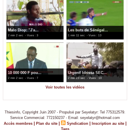
Malo Diop: "J'a...
Les buts de Sénégal...
2 min 2 sec
- Vues : 3
1 min 11 sec
- Vues : 13
10 000 000 F pou...
Urgent! Idrissa SEC...
2 min 2 sec
- Vues : 7
2 min 23 sec
- Vues : 10
Voir toutes les vidéos
Thiesinfo, Copyright Juin 2007 - Propulsé par Seyelatyr: Tel 775312579.
Service Commercial: 772150237 - Email: seyelatyr@hotmail.com
|
|
|
|
Accès membres
Plan du site
Syndication
Inscription au site
Tags