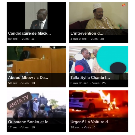
Candidature de Mack...
L'intervention d...
59 sec
- Vues : 11
4 min 0 sec
- Vues : 38
Abdou Mbow : « De...
Talla Sylla Chante l...
59 sec
- Vues : 13
3 min 35 sec
- Vues : 25
Ousmane Sonko et le...
Urgent! La Voiture d...
17 sec
- Vues : 10
28 sec
- Vues : 6