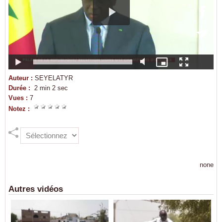
Auteur :
SEYELATYR
Durée :
2 min 2 sec
Vues :
7
Notez :
none
Autres vidéos