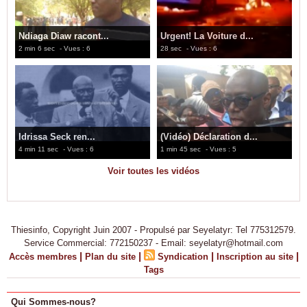
Ndiaga Diaw racont...
Urgent! La Voiture d...
2 min 6 sec
- Vues : 6
28 sec
- Vues : 6
Idrissa Seck ren...
(Vidéo) Déclaration d...
4 min 11 sec
- Vues : 6
1 min 45 sec
- Vues : 5
Voir toutes les vidéos
Thiesinfo, Copyright Juin 2007 - Propulsé par Seyelatyr: Tel 775312579.
Service Commercial: 772150237 - Email: seyelatyr@hotmail.com
|
|
|
|
Accès membres
Plan du site
Syndication
Inscription au site
Tags
Qui Sommes-nous?