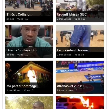
Thiès : Collisio...
Urgent! Idrissa SEC...
24 sec
- Vues : 10
2 min 23 sec
- Vues : 10
Birame Soulèye Dio...
Le président Bassiro...
56 sec
- Vues : 10
2 min 25 sec
- Vues : 8
Ma part d’hommage...
Afrobasket 2023: L...
1 min 59 sec
- Vues : 7
13 sec
- Vues : 6