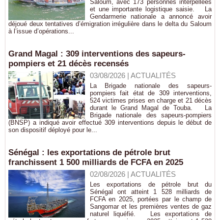
Saloum, avec 173 personnes interpellées
et une importante logistique saisie. La
Gendarmerie nationale a annoncé avoir
déjoué deux tentatives d’émigration irrégulière dans le delta du Saloum
à l’issue d’opérations...
Grand Magal : 309 interventions des sapeurs-
pompiers et 21 décès recensés
03/08/2026
|
ACTUALITÉS
La Brigade nationale des sapeurs-
pompiers fait état de 309 interventions,
524 victimes prises en charge et 21 décès
durant le Grand Magal de Touba. La
Brigade nationale des sapeurs-pompiers
(BNSP) a indiqué avoir effectué 309 interventions depuis le début de
son dispositif déployé pour le...
Sénégal : les exportations de pétrole brut
franchissent 1 500 milliards de FCFA en 2025
02/08/2026
|
ACTUALITÉS
Les exportations de pétrole brut du
Sénégal ont atteint 1 528 milliards de
FCFA en 2025, portées par le champ de
Sangomar et les premières ventes de gaz
naturel liquéfié. Les exportations de