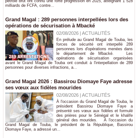
pétrole brut ont connu une forte progression en 2025, atteignant 1 528
milliards de FCFA, contre...
Grand Magal : 289 personnes interpellées lors des
opérations de sécurisation à Mbacké
02/08/2026
|
ACTUALITÉS
En prélude au Grand Magal de Touba, les
forces de sécurité ont interpellé 289
personnes lors d'opérations menées dans
le département de Mbacké. Les
opérations de sécurisation organisées
avant le Grand Magal de Touba ont conduit à l'interpellation de 289
personnes pour diverses infractions, a...
Grand Magal 2026 : Bassirou Diomaye Faye adresse
ses vœux aux fidèles mourides
02/08/2026
|
ACTUALITÉS
À l'occasion du Grand Magal de Touba, le
président Bassirou Diomaye Faye a
présenté ses vœux aux fidèles et formulé
des prières pour le Sénégal et le khalife
général des mourides. À l'occasion du
Grand Magal de Touba, le président de la République, Bassirou
Diomaye Faye, a adressé un...