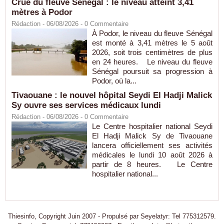
Crue du fleuve Sénégal : le niveau atteint 3,41
mètres à Podor
Rédaction
- 06/08/2026 -
0
Commentaire
À Podor, le niveau du fleuve Sénégal
est monté à 3,41 mètres le 5 août
2026, soit trois centimètres de plus
en 24 heures. Le niveau du fleuve
Sénégal poursuit sa progression à
Podor, où la...
Tivaouane : le nouvel hôpital Seydi El Hadji Malick
Sy ouvre ses services médicaux lundi
Rédaction
- 06/08/2026 -
0
Commentaire
Le Centre hospitalier national Seydi
El Hadji Malick Sy de Tivaouane
lancera officiellement ses activités
médicales le lundi 10 août 2026 à
partir de 8 heures. Le Centre
hospitalier national...
Thiesinfo, Copyright Juin 2007 - Propulsé par Seyelatyr: Tel 775312579.