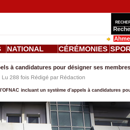
RECHE
Reche
Ahmed Saloum
S
NATIONAL
CÉRÉMONIES
SPO
pels à candidatures pour désigner ses membre
| Lu 288 fois Rédigé par
Rédaction
l’OFNAC incluant un système d’appels à candidatures po