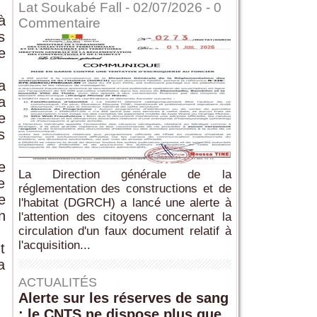
Lat Soukabé Fall - 02/07/2026 -
0
à
Commentaire
s
e
a
a
e
s
e
La Direction générale de la
e
réglementation des constructions et de
e
l'habitat (DGRCH) a lancé une alerte à
n
l'attention des citoyens concernant la
circulation d'un faux document relatif à
l'acquisition...
t
a
ACTUALITÉS
Alerte sur les réserves de sang
: le CNTS ne dispose plus que