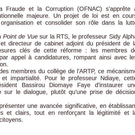
 la Fraude et la Corruption (OFNAC) s’apprête 
utionnelle majeure. Un projet de loi est en cour
organisation et consolider son rôle dans la lutt
on
Point de Vue
sur la RTS, le professeur Sidy Alph
e et directeur de cabinet adjoint du président de l
esures clés de cette réforme : les membres d
par appel à candidatures, rompant ainsi avec le
on.
n des membres du collège de l’ARTP, ce mécanism
 et impartialité. Pour le professeur Ndiaye, cett
président Bassirou Diomaye Faye d’instaurer un
 sur le dialogue, plutôt qu’une prise de décisio
eprésenter une avancée significative, en établissan
s et clairs, tout en renforçant la légitimité et l
citoyens.