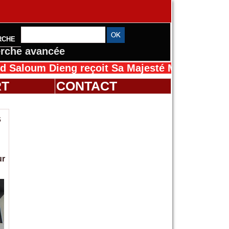
RCHE
rche avancée
 Dieng reçoit Sa Majesté Mansah Cissé au Sé
RT
CONTACT
s
ur