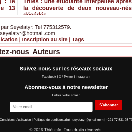
 : le
Thiès : une étudiante interpellée après
de 13
la découverte de deux nouveau-nés
décédés
 par Seyelatyr: Tel 775312579.
 seyelatyr@hotmail.com
ication
|
Inscription au site
|
Tags
tez-nous
Auteurs
Suivez-nous sur les réseaux sociaux
Facebook
|
X / Twitter
|
Instagram
Abonnez-vous à notre newsletter
Entrez votre email :
S'abonner
Conditions d'utilisation
|
Politique de confidentialité
|
seyelatyr@gmail.com
|
+221 77 531 25 7
© 2026 Thièsinfo. Tous droits réservés.