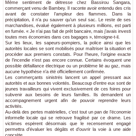
Même sentiment de détresse chez Bassirou Sangara,
commerçant venu de Bambey. Il raconte avoir entendu des cris
avant de constater l’ampleur des flammes. Dans la
précipitation, il n’a pu sauver qu’un seul sac. Le reste de ses
marchandises, évalué également à plusieurs millions, est parti
en fumée. « Je n’ai pas fait de prêt bancaire, mais j’avais investi
toutes mes économies dans ces bagages », témoigne-t-il.
Sur les lieux, les sapeurs-pompiers, la police ainsi que les
autorités locales se sont mobilisés pour maîtriser la situation et
procéder aux premiers constats. Pour l’heure, l’origine exacte
de l’incendie n’est pas encore connue. Certains évoquent une
possible défaillance électrique ou un problème lié au gaz, mais
aucune hypothèse n’a été officiellement confirmée.
Les commerçants sinistrés lancent un appel pressant aux
autorités et aux bonnes volontés. Beaucoup d’entre eux sont de
jeunes travailleurs qui vivent exclusivement de ces foires pour
subvenir aux besoins de leurs familles. Ils demandent un
accompagnement urgent afin de pouvoir reprendre leurs
activités.
Au-delà des pertes matérielles, c’est tout un pan de l’économie
informelle locale qui se retrouve fragilisé par ce drame. Les
victimes espèrent désormais que le recensement engagé
permettra d’évaluer les dégâts et d’ouvrir la voie à une aide
concrète.