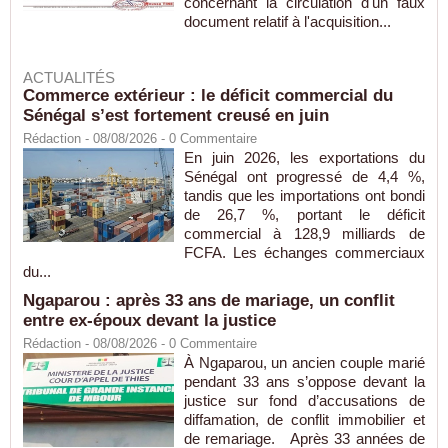
concernant la circulation d'un faux
document relatif à l'acquisition...
ACTUALITÉS
Commerce extérieur : le déficit commercial du
Sénégal s’est fortement creusé en juin
Rédaction
- 08/08/2026 -
0
Commentaire
En juin 2026, les exportations du
Sénégal ont progressé de 4,4 %,
tandis que les importations ont bondi
de 26,7 %, portant le déficit
commercial à 128,9 milliards de
FCFA. Les échanges commerciaux
du...
Ngaparou : après 33 ans de mariage, un conflit
entre ex-époux devant la justice
Rédaction
- 08/08/2026 -
0
Commentaire
À Ngaparou, un ancien couple marié
pendant 33 ans s’oppose devant la
justice sur fond d’accusations de
diffamation, de conflit immobilier et
de remariage. Après 33 années de