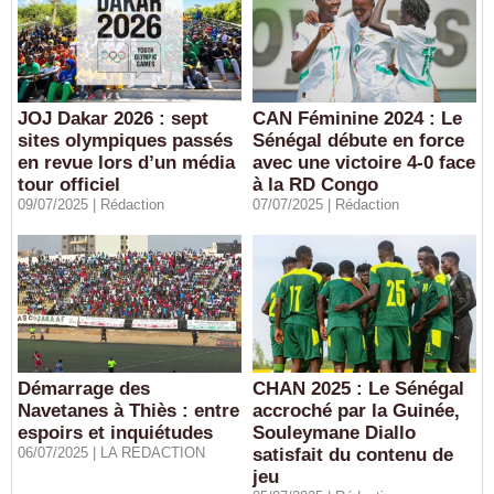
JOJ Dakar 2026 : sept
CAN Féminine 2024 : Le
sites olympiques passés
Sénégal débute en force
en revue lors d’un média
avec une victoire 4-0 face
tour officiel
à la RD Congo
09/07/2025 |
Rédaction
07/07/2025 |
Rédaction
Démarrage des
CHAN 2025 : Le Sénégal
Navetanes à Thiès : entre
accroché par la Guinée,
espoirs et inquiétudes
Souleymane Diallo
06/07/2025 | LA REDACTION
satisfait du contenu de
jeu