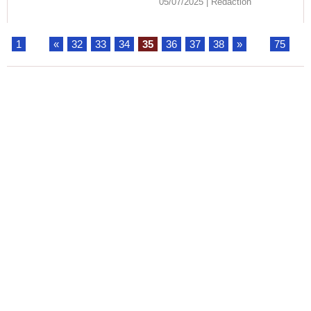
05/07/2025 |
Rédaction
1
...
«
32
33
34
35
36
37
38
»
...
75