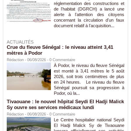
réglementation des constructions et
de l'habitat (DGRCH) a lancé une
alerte à l'attention des citoyens
concernant la circulation d'un faux
document relatif à l'acquisition...
ACTUALITÉS
Crue du fleuve Sénégal : le niveau atteint 3,41
mètres à Podor
Rédaction
- 06/08/2026 -
0
Commentaire
À Podor, le niveau du fleuve Sénégal
est monté à 3,41 mètres le 5 août
2026, soit trois centimètres de plus
en 24 heures. Le niveau du fleuve
Sénégal poursuit sa progression à
Podor, où la...
Tivaouane : le nouvel hôpital Seydi El Hadji Malick
Sy ouvre ses services médicaux lundi
Rédaction
- 06/08/2026 -
0
Commentaire
Le Centre hospitalier national Seydi
El Hadji Malick Sy de Tivaouane
lancera officiellement ses activités