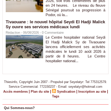
2026, soit trois centimètres de plus
en 24 heures. Le niveau du fleuve
Sénégal poursuit sa progression à
Podor, où la...
Tivaouane : le nouvel hôpital Seydi El Hadji Malick
Sy ouvre ses services médicaux lundi
Rédaction
- 06/08/2026 -
0
Commentaire
Le Centre hospitalier national Seydi
El Hadji Malick Sy de Tivaouane
lancera officiellement ses activités
médicales le lundi 10 août 2026 à
partir de 8 heures. Le Centre
hospitalier national...
Thiesinfo, Copyright Juin 2007 - Propulsé par Seyelatyr: Tel 775312579.
Service Commercial: 772150237 - Email: seyelatyr@hotmail.com
|
|
|
|
Accès membres
Plan du site
Syndication
Inscription au site
Tags
Qui Sommes-nous?