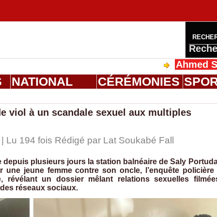
RECHE
Reche
Ahmed Saloum Dieng
S
NATIONAL
CÉRÉMONIES
SPO
de viol à un scandale sexuel aux multiples
| Lu 194 fois Rédigé par Lat Soukabé Fall
depuis plusieurs jours la station balnéaire de Saly Portuda
ar une jeune femme contre son oncle, l’enquête policière
, révélant un dossier mêlant relations sexuelles filmée
 des réseaux sociaux.