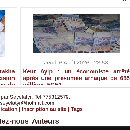
Jeudi 6 Août 2026 - 23:58
ntakha
Keur Ayip : un économiste arrêté
sion
après une présumée arnaque de 655
ion de
millions FCFA
 par Seyelatyr: Tel 775312579.
 seyelatyr@hotmail.com
ication
|
Inscription au site
|
Tags
tez-nous
Auteurs