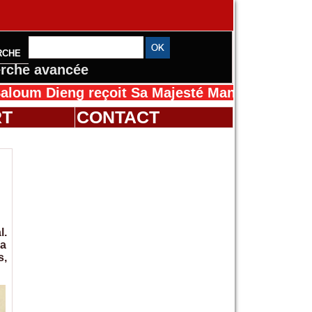
RCHE
rche avancée
 reçoit Sa Majesté Mansah Cissé au Sénégal p
RT
CONTACT
l.
 a
s,