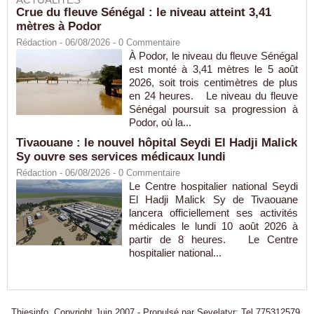
Crue du fleuve Sénégal : le niveau atteint 3,41
mètres à Podor
Rédaction
- 06/08/2026 -
0
Commentaire
À Podor, le niveau du fleuve Sénégal
est monté à 3,41 mètres le 5 août
2026, soit trois centimètres de plus
en 24 heures. Le niveau du fleuve
Sénégal poursuit sa progression à
Podor, où la...
Tivaouane : le nouvel hôpital Seydi El Hadji Malick
Sy ouvre ses services médicaux lundi
Rédaction
- 06/08/2026 -
0
Commentaire
Le Centre hospitalier national Seydi
El Hadji Malick Sy de Tivaouane
lancera officiellement ses activités
médicales le lundi 10 août 2026 à
partir de 8 heures. Le Centre
hospitalier national...
Thiesinfo, Copyright Juin 2007 - Propulsé par Seyelatyr: Tel 775312579.