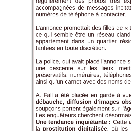
régulièrement des photos très ex
accompagnées de messages incitati
numéros de téléphone à contacter.
L’annonce promettait des filles de « 
ce qui semble être un réseau clande
appartement dans un quartier rési
tarifées en toute discrétion.
La police, qui avait placé l’annonce 
une descente sur les lieux, mett
préservatifs, numéraires, téléphone
ainsi qu’un carnet avec des noms de 
A. Fall a été placée en garde à v
débauche, diffusion d’images obs
soupçons portent également sur l’âge 
Les enquêteurs cherchent désormais 
Une tendance inquiétante :
Cette a
la
prostitution digitalisée
, où les