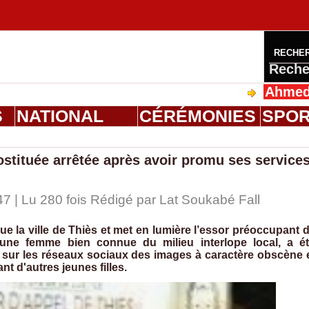
RECHE
Reche
Ahmed Saloum D
S
NATIONAL
CÉRÉMONIES
SPO
ostituée arrêtée après avoir promu ses service
7 | Lu 280 fois Rédigé par Lat Soukabé Fall
e la ville de Thiès et met en lumière l’essor préoccupant 
e jeune femme bien connue du milieu interlope local, a é
usé sur les réseaux sociaux des images à caractère obscène 
t d'autres jeunes filles.