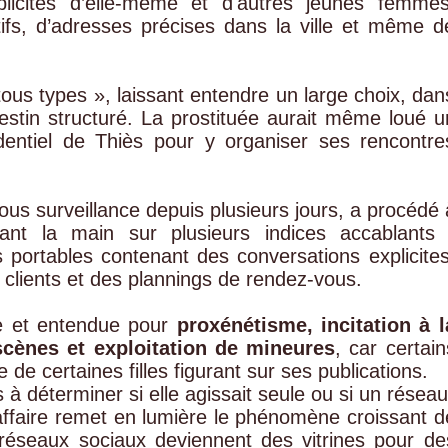
plicites d’elle-même et d'autres jeunes femmes
fs, d’adresses précises dans la ville et même d
tous types », laissant entendre un large choix, dan
stin structuré. La prostituée aurait même loué u
dentiel de Thiès pour y organiser ses rencontre
sous surveillance depuis plusieurs jours, a procédé 
ant la main sur plusieurs indices accablants 
s portables contenant des conversations explicites
clients et des plannings de rendez-vous.
ue et entendue pour
proxénétisme, incitation à l
cènes et exploitation de mineures
, car certain
de certaines filles figurant sur ses publications.
à déterminer si elle agissait seule ou si un résea
ffaire remet en lumière le phénomène croissant d
 réseaux sociaux deviennent des vitrines pour de