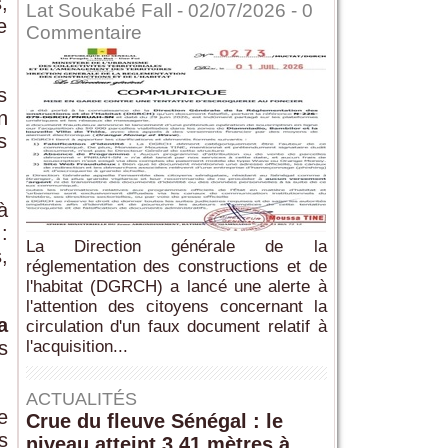
,
Lat Soukabé Fall - 02/07/2026 -
0
e
Commentaire
s
n
s
à
:
La Direction générale de la
,
réglementation des constructions et de
l'habitat (DGRCH) a lancé une alerte à
l'attention des citoyens concernant la
a
circulation d'un faux document relatif à
s
l'acquisition...
u
ACTUALITÉS
e
Crue du fleuve Sénégal : le
s
niveau atteint 3,41 mètres à