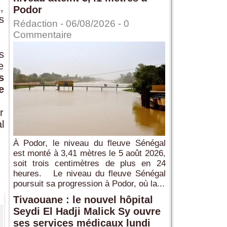
,
Podor
s
Rédaction
- 06/08/2026 -
0
Commentaire
s
e
s
e
r
l
À Podor, le niveau du fleuve Sénégal
est monté à 3,41 mètres le 5 août 2026,
soit trois centimètres de plus en 24
heures. Le niveau du fleuve Sénégal
poursuit sa progression à Podor, où la...
Tivaouane : le nouvel hôpital
Seydi El Hadji Malick Sy ouvre
ses services médicaux lundi