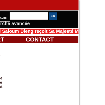
RCHE
rche avancée
ieng reçoit Sa Majesté Mansah Cissé au Séné
RT
CONTACT
s
de
té
et