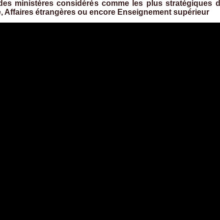
 des ministères considérés comme les plus stratégiques 
gie, Affaires étrangères ou encore Enseignement supérieur