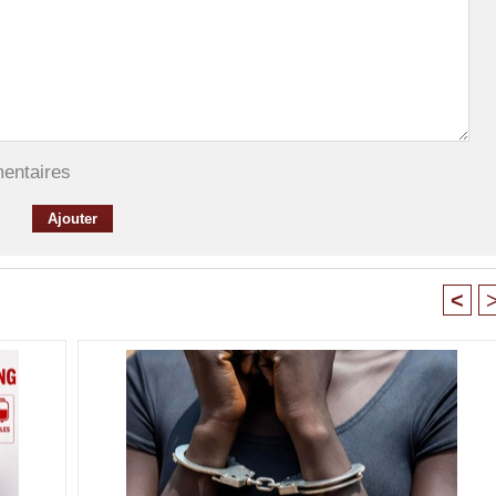
mentaires
<