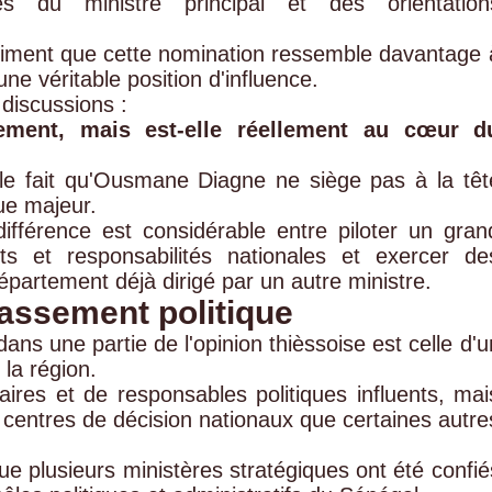
s du ministre principal et des orientation
stiment que cette nomination ressemble davantage 
e véritable position d'influence.
discussions :
ement, mais est-elle réellement au cœur d
 le fait qu'Ousmane Diagne ne siège pas à la têt
ue majeur.
ifférence est considérable entre piloter un gran
ts et responsabilités nationales et exercer de
épartement déjà dirigé par un autre ministre.
assement politique
ans une partie de l'opinion thièssoise est celle d'u
 la région.
aires et de responsables politiques influents, mai
 centres de décision nationaux que certaines autre
ue plusieurs ministères stratégiques ont été confié