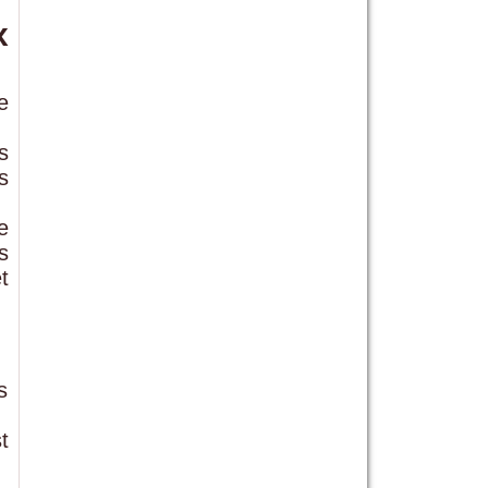
x
e
s
s
e
s
t
s
t