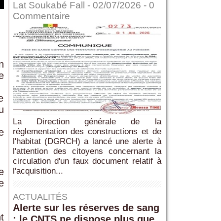
Lat Soukabé Fall - 02/07/2026 -
0
Commentaire
n
e
e
u
La Direction générale de la
e
réglementation des constructions et de
l'habitat (DGRCH) a lancé une alerte à
l'attention des citoyens concernant la
circulation d'un faux document relatif à
e
l'acquisition...
e
ACTUALITÉS
Alerte sur les réserves de sang
t
: le CNTS ne dispose plus que