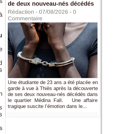
s
de deux nouveau-nés décédés
Rédaction
- 07/08/2026 -
0
à
Commentaire
u
e
d
s
Une étudiante de 23 ans a été placée en
garde à vue à Thiès après la découverte
n
de ses deux nouveau-nés décédés dans
le quartier Médina Fall. Une affaire
tragique suscite l’émotion dans le...
s
s
s