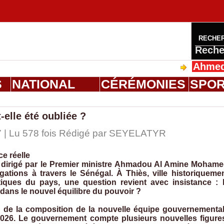
RECHE
Reche
Ahmed Saloum D
S
NATIONAL
CÉRÉMONIES
SPO
elle été oubliée ?
 | Lu 578 fois Rédigé par
SEYELATYR
e réelle
dirigé par le Premier ministre Ahmadou Al Amine Moham
gations à travers le Sénégal. À Thiès, ville historiqueme
tiques du pays, une question revient avec insistance : 
 dans le nouvel équilibre du pouvoir ?
d de la composition de la nouvelle équipe gouvernementa
2026. Le gouvernement compte plusieurs nouvelles figure