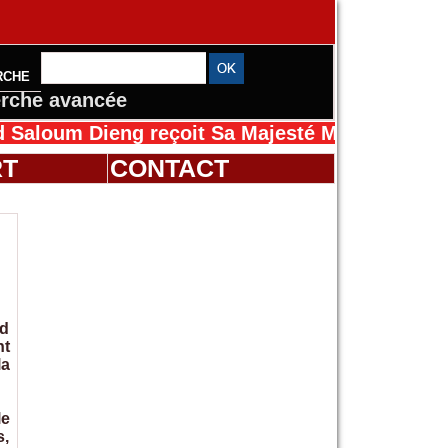
RCHE
rche avancée
ieng reçoit Sa Majesté Mansah Cissé au Sénég
RT
CONTACT
ed
nt
la
le
s,