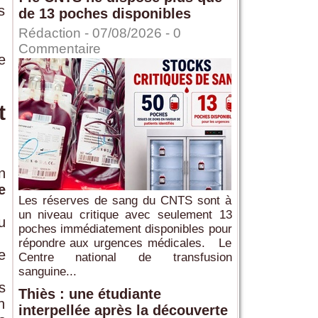
s
de 13 poches disponibles
Rédaction
- 07/08/2026 -
0
Commentaire
e
t
n
e
Les réserves de sang du CNTS sont à
un niveau critique avec seulement 13
u
poches immédiatement disponibles pour
répondre aux urgences médicales. Le
e
Centre national de transfusion
sanguine...
s
Thiès : une étudiante
n
interpellée après la découverte