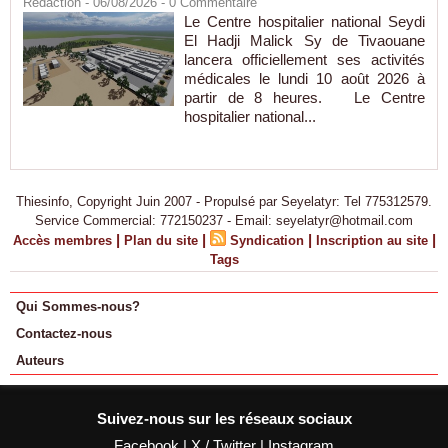
Rédaction
- 06/08/2026 -
0
Commentaire
Le Centre hospitalier national Seydi
El Hadji Malick Sy de Tivaouane
lancera officiellement ses activités
médicales le lundi 10 août 2026 à
partir de 8 heures. Le Centre
hospitalier national...
Thiesinfo, Copyright Juin 2007 - Propulsé par Seyelatyr: Tel 775312579.
Service Commercial: 772150237 - Email: seyelatyr@hotmail.com
|
|
|
|
Accès membres
Plan du site
Syndication
Inscription au site
Tags
Qui Sommes-nous?
Contactez-nous
Auteurs
Suivez-nous sur les réseaux sociaux
Facebook
|
X / Twitter
|
Instagram