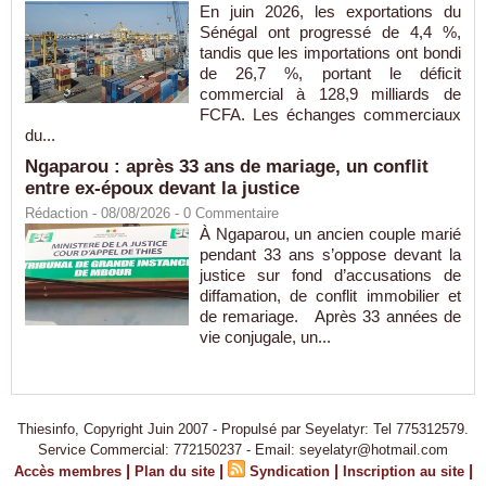
En juin 2026, les exportations du
Sénégal ont progressé de 4,4 %,
tandis que les importations ont bondi
de 26,7 %, portant le déficit
commercial à 128,9 milliards de
FCFA. Les échanges commerciaux
du...
Ngaparou : après 33 ans de mariage, un conflit
entre ex-époux devant la justice
Rédaction
- 08/08/2026 -
0
Commentaire
À Ngaparou, un ancien couple marié
pendant 33 ans s’oppose devant la
justice sur fond d’accusations de
diffamation, de conflit immobilier et
de remariage. Après 33 années de
vie conjugale, un...
Thiesinfo, Copyright Juin 2007 - Propulsé par Seyelatyr: Tel 775312579.
Service Commercial: 772150237 - Email: seyelatyr@hotmail.com
|
|
|
|
Accès membres
Plan du site
Syndication
Inscription au site