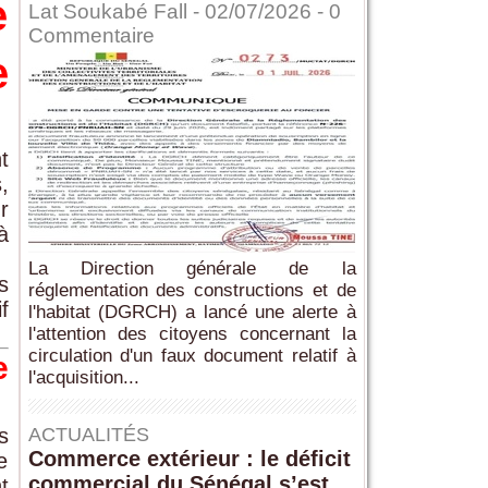
e
Lat Soukabé Fall - 02/07/2026 -
0
Commentaire
e
t
,
r
à
La Direction générale de la
s
réglementation des constructions et de
f
l'habitat (DGRCH) a lancé une alerte à
l'attention des citoyens concernant la
circulation d'un faux document relatif à
e
l'acquisition...
s
ACTUALITÉS
Commerce extérieur : le déficit
e
commercial du Sénégal s’est
t