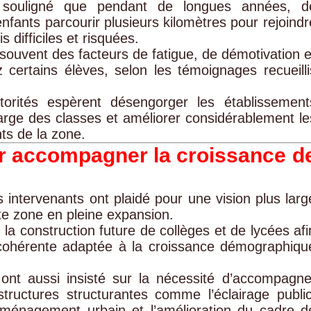
nt souligné que pendant de longues années, d
nfants parcourir plusieurs kilomètres pour rejoindr
 difficiles et risquées.
 souvent des facteurs de fatigue, de démotivation e
ertains élèves, selon les témoignages recueilli
torités espèrent désengorger les établissement
harge des classes et améliorer considérablement le
ts de la zone.
ur accompagner la croissance d
s intervenants ont plaidé pour une vision plus larg
e zone en pleine expansion.
la construction future de collèges et de lycées afi
 cohérente adaptée à la croissance démographiqu
ont aussi insisté sur la nécessité d’accompagne
tructures structurantes comme l’éclairage public
’aménagement urbain et l’amélioration du cadre d