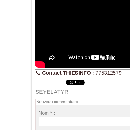
📞
Contact THIESINFO :
775312579
SEYELATYR
Nouveau commentaire :
Nom * :