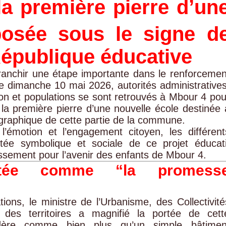
la première pierre d’un
posée sous le signe d
 République éducative
anchir une étape importante dans le renforcemen
Ce dimanche 10 mai 2026, autorités administratives
tion et populations se sont retrouvés à Mbour 4 pou
la première pierre d’une nouvelle école destinée 
graphique de cette partie de la commune.
émotion et l’engagement citoyen, les différent
rtée symbolique et sociale de ce projet éducati
ssement pour l’avenir des enfants de Mbour 4.
ntée comme “la promess
ions, le ministre de l’Urbanisme, des Collectivité
t des territoires a magnifié la portée de cett
nsidère comme bien plus qu’un simple bâtimen