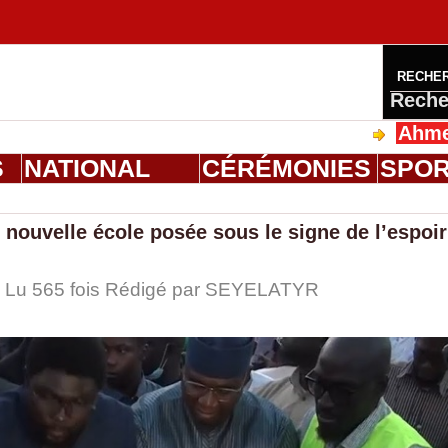
RECHE
Reche
Ahmed Saloum Di
S
NATIONAL
CÉRÉMONIES
SPO
 nouvelle école posée sous le signe de l’espoir
| Lu 565 fois Rédigé par
SEYELATYR