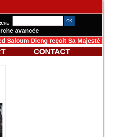
RCHE
rche avancée
eng reçoit Sa Majesté Mansah Cissé au Sénéga
RT
CONTACT