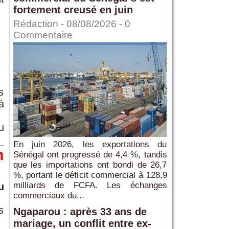
fortement creusé en juin
Rédaction
- 08/08/2026 -
0
Commentaire
s
à
u
En juin 2026, les exportations du
n
Sénégal ont progressé de 4,4 %, tandis
que les importations ont bondi de 26,7
%, portant le déficit commercial à 128,9
milliards de FCFA. Les échanges
u
commerciaux du...
s
Ngaparou : après 33 ans de
mariage, un conflit entre ex-