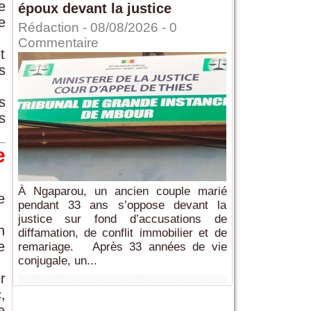
e
époux devant la justice
e
Rédaction
- 08/08/2026 -
0
Commentaire
t
s
s
s
e
À Ngaparou, un ancien couple marié
e
pendant 33 ans s’oppose devant la
justice sur fond d’accusations de
n
diffamation, de conflit immobilier et de
e
remariage. Après 33 années de vie
conjugale, un...
r
,
e