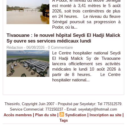
À Podor, le niveau du fleuve Sénégal
est monté à 3,41 mètres le 5 août
2026, soit trois centimètres de plus
en 24 heures. Le niveau du fleuve
Sénégal poursuit sa progression à
Podor, où la...
Tivaouane : le nouvel hôpital Seydi El Hadji Malick
Sy ouvre ses services médicaux lundi
Rédaction
- 06/08/2026 -
0
Commentaire
Le Centre hospitalier national Seydi
El Hadji Malick Sy de Tivaouane
lancera officiellement ses activités
médicales le lundi 10 août 2026 à
partir de 8 heures. Le Centre
hospitalier national...
Thiesinfo, Copyright Juin 2007 - Propulsé par Seyelatyr: Tel 775312579.
Service Commercial: 772150237 - Email: seyelatyr@hotmail.com
|
|
|
|
Accès membres
Plan du site
Syndication
Inscription au site
Tags