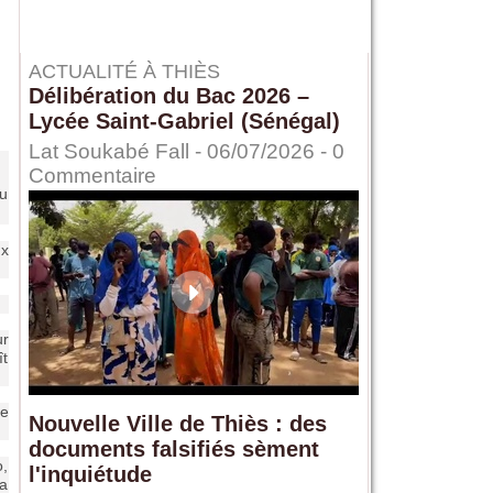
ACTUALITÉ À THIÈS
Délibération du Bac 2026 –
Lycée Saint-Gabriel (Sénégal)
Lat Soukabé Fall - 06/07/2026 -
0
Commentaire
du
ux
ur
ît
le
Nouvelle Ville de Thiès : des
documents falsifiés sèment
o,
l'inquiétude
la