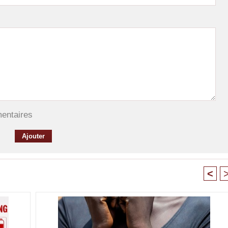
mentaires
<