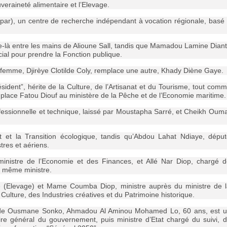
uveraineté alimentaire et l’Elevage.
le (Ipar), un centre de recherche indépendant à vocation régionale, basé
-là entre les mains de Alioune Sall, tandis que Mamadou Lamine Dian
cial pour prendre la Fonction publique.
femme, Djirèye Clotilde Coly, remplace une autre, Khady Diène Gaye.
dent”, hérite de la Culture, de l’Artisanat et du Tourisme, tout com
place Fatou Diouf au ministère de la Pêche et de l’Economie maritime.
fessionnelle et technique, laissé par Moustapha Sarré, et Cheikh Oum
 et la Transition écologique, tandis qu’Abdou Lahat Ndiaye, dépu
res et aériens.
inistre de l’Economie et des Finances, et Allé Nar Diop, chargé 
u même ministre.
(Elevage) et Mame Coumba Diop, ministre auprès du ministre de 
Culture, des Industries créatives et du Patrimoine historique.
 de Ousmane Sonko, Ahmadou Al Aminou Mohamed Lo, 60 ans, est 
aire général du gouvernement, puis ministre d’Etat chargé du suivi, 