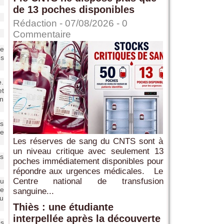
de 13 poches disponibles
Rédaction
- 07/08/2026 -
0
Commentaire
de
es
e.
et
on
ts
ne
Les réserves de sang du CNTS sont à
un niveau critique avec seulement 13
es
poches immédiatement disponibles pour
répondre aux urgences médicales. Le
Centre national de transfusion
du
e
sanguine...
au
Thiès : une étudiante
interpellée après la découverte
es