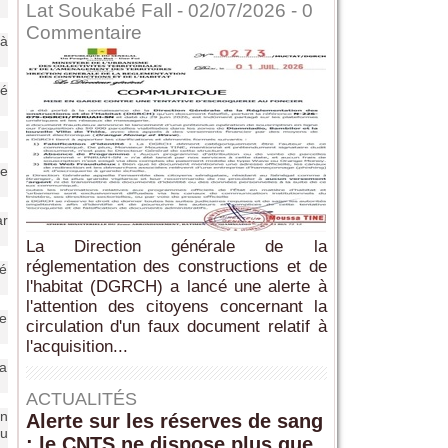
Lat Soukabé Fall - 02/07/2026 -
0
Commentaire
 à
té
me
ar
La Direction générale de la
réglementation des constructions et de
té
l'habitat (DGRCH) a lancé une alerte à
l'attention des citoyens concernant la
de
circulation d'un faux document relatif à
l'acquisition...
la
ACTUALITÉS
un
Alerte sur les réserves de sang
du
: le CNTS ne dispose plus que