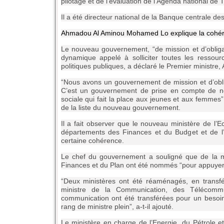
pilotage et de l’évaluation de l’Agenda national de
Il a été directeur national de la Banque centrale de
Ahmadou Al Aminou Mohamed Lo explique la cohér
Le nouveau gouvernement, “de mission et d’oblig
dynamique appelé à solliciter toutes les resso
politiques publiques, a déclaré le Premier minist
“Nous avons un gouvernement de mission et d’obliga
C’est un gouvernement de prise en compte de notre
sociale qui fait la place aux jeunes et aux femmes”
de la liste du nouveau gouvernement.
Il a fait observer que le nouveau ministère de l’
départements des Finances et du Budget et de l’
certaine cohérence.
Le chef du gouvernement a souligné que de la m
Finances et du Plan ont été nommés “pour appuyer l
“Deux ministères ont été réaménagés, en transféra
ministre de la Communication, des Télécommu
communication ont été transférées pour un besoi
rang de ministre plein”, a-t-il ajouté.
Le ministère en charge de l’Energie, du Pétrole 