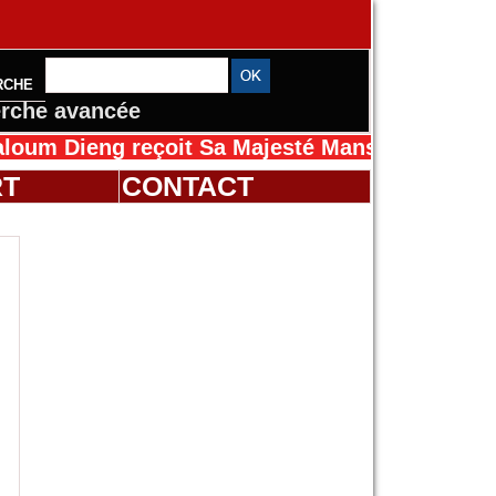
RCHE
rche avancée
ng reçoit Sa Majesté Mansah Cissé au Sénégal
RT
CONTACT