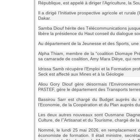
République, est appelé à diriger l’Agriculture, la So
Il a dirigé l’Initiative prospective agricole et rura
Dakar.
Samba Diouf hérite des Télécommunications jusque
libère la présidence du Haut conseil du dialogue so
Au département de la Jeunesse et des Sports, une 
Alpha Thiam, membre de la “coalition Diomaye Prési
sa camarade de coalition, Amy Mara Dièye, qui rem
Idrissa Samb récupère l’Emploi et la Formation pro
Seck est affecté aux Mines et à la Géologie
Aliou Gory Diouf gère désormais l’Environnement
PASTEF, gère le département des Transports terrest
Bassirou Sarr est chargé du Budget auprès du m
l’Economie, de la Coopération et du Plan auprès d
Les deux autres nouveaux sont Ousmane Diagne 
Culture, de l’’
Artisanat et du Tourisme, chargé de la 
Nommé, le lundi 25 mai 2026, en remplacement
économiste de formation. Il était ministre, secrét