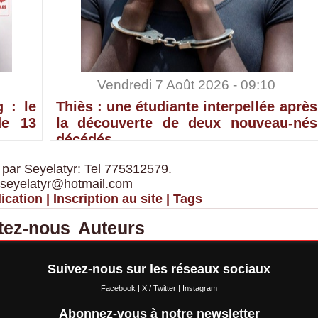
Vendredi 7 Août 2026 - 09:10
 : le
Thiès : une étudiante interpellée après
de 13
la découverte de deux nouveau-nés
décédés
 par Seyelatyr: Tel 775312579.
 seyelatyr@hotmail.com
ication
|
Inscription au site
|
Tags
tez-nous
Auteurs
Suivez-nous sur les réseaux sociaux
Facebook
|
X / Twitter
|
Instagram
Abonnez-vous à notre newsletter