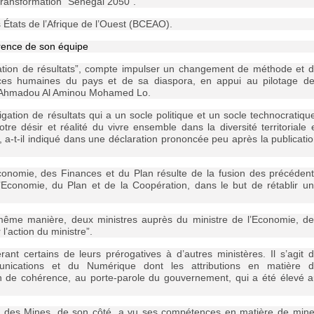
 Transformation “Sénégal 2050”.
s États de l’Afrique de l’Ouest (BCEAO).
ence de son équipe
ation de résultats”, compte impulser un changement de méthode et 
urces humaines du pays et de sa diaspora, en appui au pilotage d
re, Ahmadou Al Aminou Mohamed Lo.
tion de résultats qui a un socle politique et un socle technocratiqu
 désir et réalité du vivre ensemble dans la diversité territoriale 
, a-t-il indiqué dans une déclaration prononcée peu après la publicati
Economie, des Finances et du Plan résulte de la fusion des précéden
Economie, du Plan et de la Coopération, dans le but de rétablir u
ême manière, deux ministres auprès du ministre de l’Economie, d
’action du ministre”.
nt certains de leurs prérogatives à d’autres ministères. Il s’agit 
nications et du Numérique dont les attributions en matière d
n de cohérence, au porte-parole du gouvernement, qui a été élevé 
et des Mines, de son côté, a vu ses compétences en matière de min