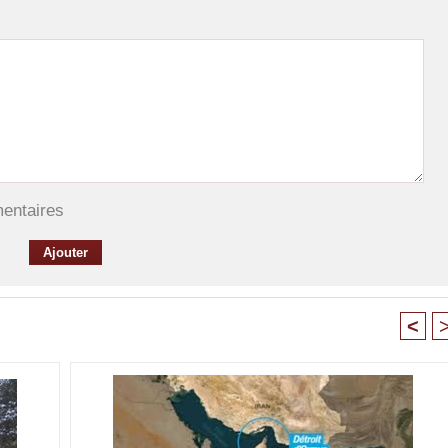
mentaires
<