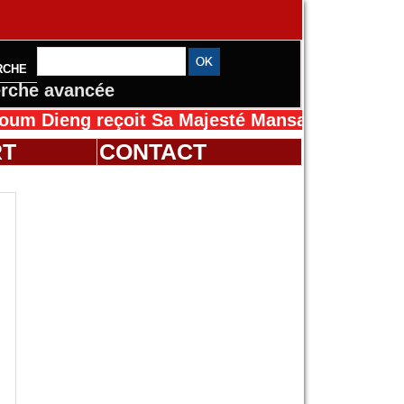
RCHE
rche avancée
ng reçoit Sa Majesté Mansah Cissé au Sénéga
RT
CONTACT