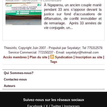
Rédaction
- 08/08/2026 -
0
Commentaire
À Ngaparou, un ancien couple marié
pendant 33 ans s’oppose devant la
justice sur fond d’accusations de
diffamation, de conflit immobilier et
de remariage. Après 33 années de
vie conjugale, un...
Thiesinfo, Copyright Juin 2007 - Propulsé par Seyelatyr: Tel 775312579.
Service Commercial: 772150237 - Email: seyelatyr@hotmail.com
|
|
|
|
Accès membres
Plan du site
Syndication
Inscription au site
Tags
Qui Sommes-nous?
Contactez-nous
Auteurs
Suivez-nous sur les réseaux sociaux
Facebook
|
X / Twitter
|
Instagram