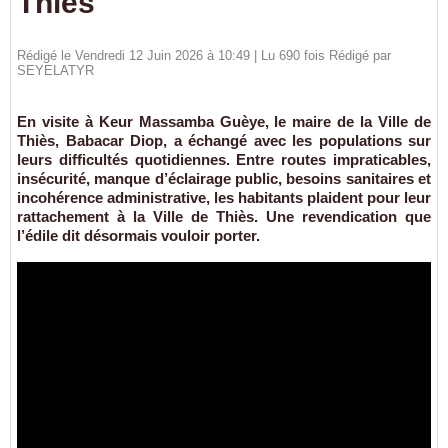
Thiès
Rédigé le Vendredi 12 Juin 2026 à 10:49 | Lu 690 fois Rédigé par
SEYELATYR
En visite à Keur Massamba Guèye, le maire de la Ville de
Thiès, Babacar Diop, a échangé avec les populations sur
leurs difficultés quotidiennes. Entre routes impraticables,
insécurité, manque d’éclairage public, besoins sanitaires et
incohérence administrative, les habitants plaident pour leur
rattachement à la Ville de Thiès. Une revendication que
l’édile dit désormais vouloir porter.