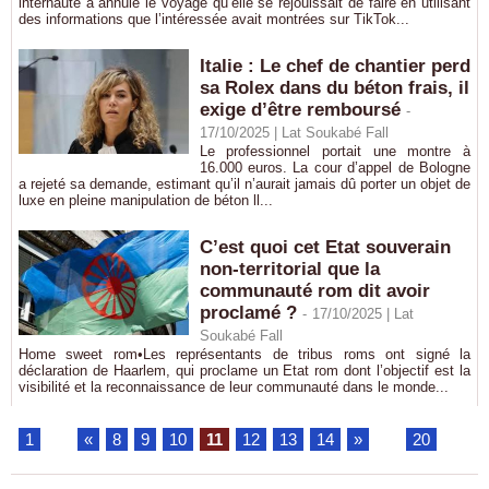
internaute a annulé le voyage qu’elle se réjouissait de faire en utilisant
des informations que l’intéressée avait montrées sur TikTok...
Italie : Le chef de chantier perd
sa Rolex dans du béton frais, il
exige d’être remboursé
-
17/10/2025 | Lat Soukabé Fall
Le professionnel portait une montre à
16.000 euros. La cour d’appel de Bologne
a rejeté sa demande, estimant qu’il n’aurait jamais dû porter un objet de
luxe en pleine manipulation de béton ll...
C’est quoi cet Etat souverain
non-territorial que la
communauté rom dit avoir
proclamé ?
-
17/10/2025 | Lat
Soukabé Fall
Home sweet rom•Les représentants de tribus roms ont signé la
déclaration de Haarlem, qui proclame un Etat rom dont l’objectif est la
visibilité et la reconnaissance de leur communauté dans le monde...
1
...
«
8
9
10
11
12
13
14
»
...
20