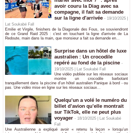
marier avec moi ?" : après
avoir couru la Diag avec sa
compagne, il fait sa demande
sur la ligne d'arrivée
-
19/10/2025 |
Lat Soukabé Fall
Emilie et Virgile, finishers de la Diagonale des Fous, se souviendront
de ce Grand Raid 2025 : c'est en touchant la ligne d'arrivée de La
Redoute, main dans la main, que monsieur a fait sa demande en...
Surprise dans un hôtel de luxe
australien : Un crocodile
repéré au fond de la piscine
-
19/10/2025 | Lat Soukabé Fall
Une vidéo publiée sur les réseaux sociaux
montre un crocodile barbotant
tranquillement dans la piscine d’un hôtel australien Panique à bord - ou
pas. Une vidéo mise en ligne sur les réseaux sociaux...
Quelqu’un a volé le numéro du
billet d’avion qu’elle montrait
sur TikTok, elle ne peut plus
voyager
-
18/10/2025 | Lat Soukabé
Fall
Une Australienne a expliqué avoir « retenu la leçon » lorsqu’un