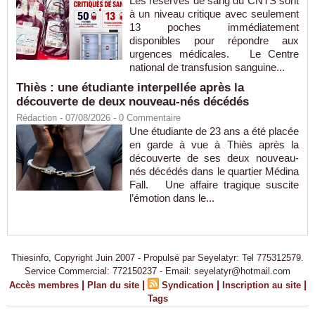
Les réserves de sang du CNTS sont
à un niveau critique avec seulement
13 poches immédiatement
disponibles pour répondre aux
urgences médicales. Le Centre
national de transfusion sanguine...
Thiès : une étudiante interpellée après la
découverte de deux nouveau-nés décédés
Rédaction
- 07/08/2026 -
0
Commentaire
Une étudiante de 23 ans a été placée
en garde à vue à Thiès après la
découverte de ses deux nouveau-
nés décédés dans le quartier Médina
Fall. Une affaire tragique suscite
l’émotion dans le...
Thiesinfo, Copyright Juin 2007 - Propulsé par Seyelatyr: Tel 775312579.
Service Commercial: 772150237 - Email: seyelatyr@hotmail.com
|
|
|
|
Accès membres
Plan du site
Syndication
Inscription au site
Tags