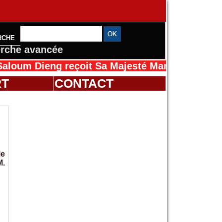
RCHE
rche avancée
ieng reçoit Sa Majesté Mansah Cissé au Sénég
RT
CONTACT
le
M.