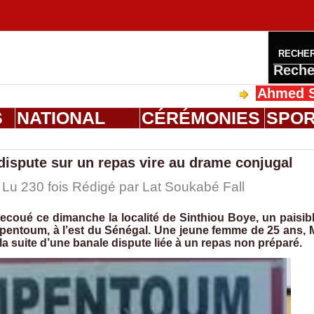
RECHE
Reche
Ahmed Saloum D
S
NATIONAL
CÉRÉMONIES
SPO
dispute sur un repas vire au drame conjugal
 Lu 230 fois Rédigé par Lat Soukabé Fall
ecoué ce dimanche la localité de Sinthiou Boye, un paisib
pentoum, à l’est du Sénégal. Une jeune femme de 25 ans, 
a suite d’une banale dispute liée à un repas non préparé.