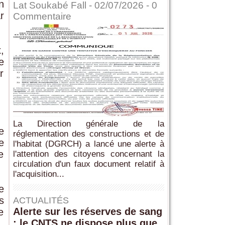
n
Lat Soukabé Fall - 02/07/2026 -
0
r
Commentaire
,
e
r
La Direction générale de la
e
réglementation des constructions et de
e
l'habitat (DGRCH) a lancé une alerte à
e
l'attention des citoyens concernant la
circulation d'un faux document relatif à
l'acquisition...
e
s
ACTUALITÉS
Alerte sur les réserves de sang
e
: le CNTS ne dispose plus que