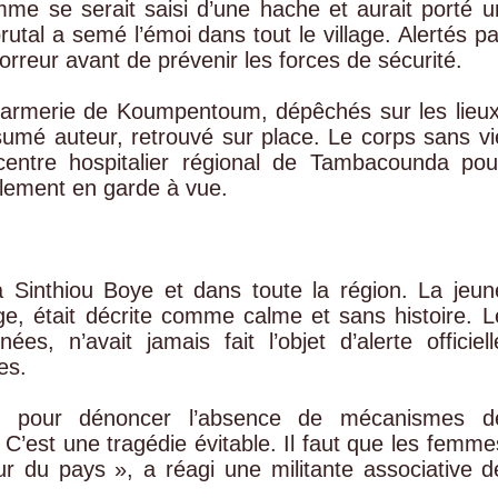
omme se serait saisi d’une hache et aurait porté u
rutal a semé l’émoi dans tout le village. Alertés pa
horreur avant de prévenir les forces de sécurité.
darmerie de Koumpentoum, dépêchés sur les lieux
ésumé auteur, retrouvé sur place. Le corps sans vi
centre hospitalier régional de Tambacounda pou
llement en garde à vue.
à Sinthiou Boye et dans toute la région. La jeun
, était décrite comme calme et sans histoire. L
s, n’avait jamais fait l’objet d’alerte officiell
es.
r pour dénoncer l’absence de mécanismes d
 C’est une tragédie évitable. Il faut que les femme
ur du pays », a réagi une militante associative d