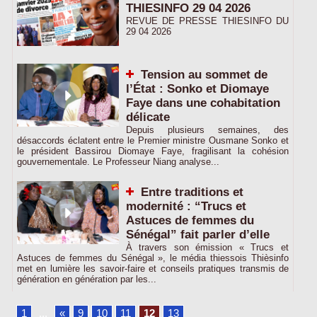
THIESINFO 29 04 2026
REVUE DE PRESSE THIESINFO DU
29 04 2026
Tension au sommet de
l’État : Sonko et Diomaye
Faye dans une cohabitation
délicate
Depuis plusieurs semaines, des
désaccords éclatent entre le Premier ministre Ousmane Sonko et
le président Bassirou Diomaye Faye, fragilisant la cohésion
gouvernementale. Le Professeur Niang analyse...
Entre traditions et
modernité : “Trucs et
Astuces de femmes du
Sénégal” fait parler d’elle
À travers son émission « Trucs et
Astuces de femmes du Sénégal », le média thiessois Thièsinfo
met en lumière les savoir-faire et conseils pratiques transmis de
génération en génération par les...
1
...
«
9
10
11
12
13