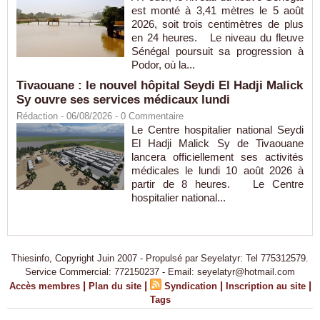
est monté à 3,41 mètres le 5 août
2026, soit trois centimètres de plus
en 24 heures. Le niveau du fleuve
Sénégal poursuit sa progression à
Podor, où la...
Tivaouane : le nouvel hôpital Seydi El Hadji Malick
Sy ouvre ses services médicaux lundi
Rédaction
- 06/08/2026 -
0
Commentaire
Le Centre hospitalier national Seydi
El Hadji Malick Sy de Tivaouane
lancera officiellement ses activités
médicales le lundi 10 août 2026 à
partir de 8 heures. Le Centre
hospitalier national...
Thiesinfo, Copyright Juin 2007 - Propulsé par Seyelatyr: Tel 775312579.
Service Commercial: 772150237 - Email: seyelatyr@hotmail.com
|
|
|
|
Accès membres
Plan du site
Syndication
Inscription au site
Tags